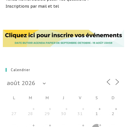
Inscriptions par mail et tel
Calendrier
L
M
M
J
V
S
D
+
+
+
+
+
+
27
28
29
30
31
1
2
+
+
+
+