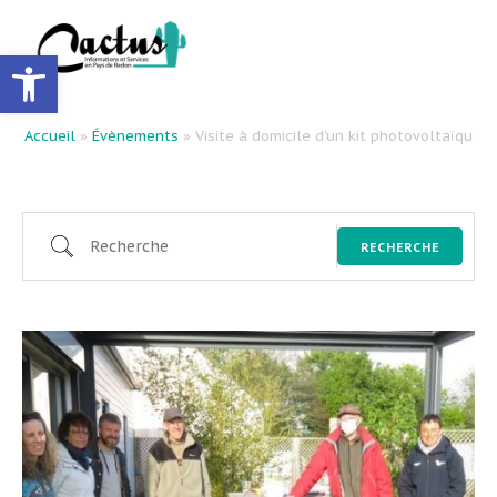
Ouvrir la barre d’outils
Accueil
»
Évènements
»
Visite à domicile d’un kit photovoltaïque
RECHERCHE