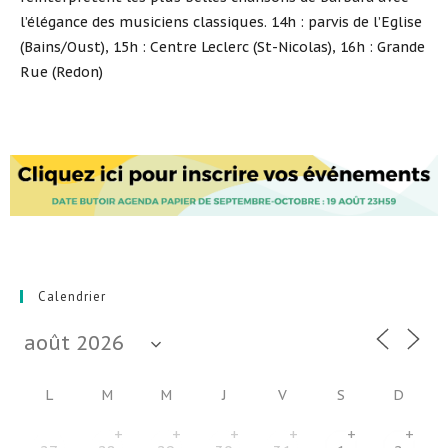
l’élégance des musiciens classiques. 14h : parvis de l’Eglise
(Bains/Oust), 15h : Centre Leclerc (St-Nicolas), 16h : Grande
Rue (Redon)
Calendrier
L
M
M
J
V
S
D
+
+
+
+
+
+