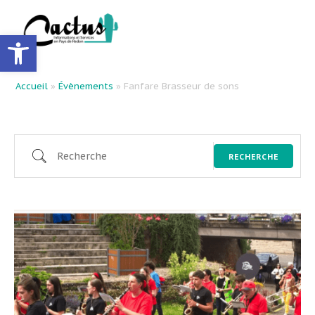
Ouvrir la barre d’outils
Accueil
»
Évènements
»
Fanfare Brasseur de sons
RECHERCHE