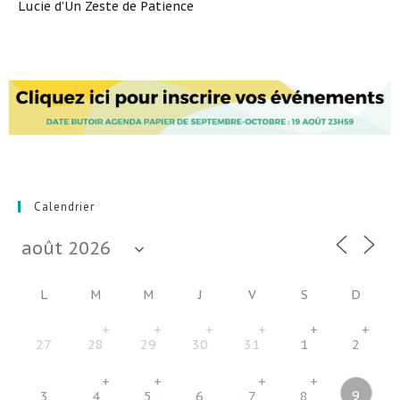
Lucie d’Un Zeste de Patience
Calendrier
L
M
M
J
V
S
D
+
+
+
+
+
+
27
28
29
30
31
1
2
+
+
+
+
9
3
4
5
6
7
8