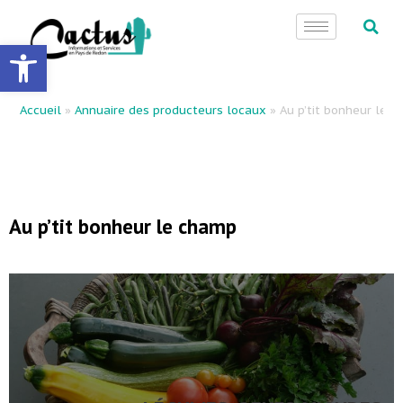
principal
Ouvrir la barre d’outils
Accueil
»
Annuaire des producteurs locaux
»
Au p’tit bonheur le 
Au p’tit bonheur le champ